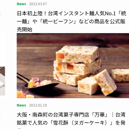
News
2022.03.07
本
日本初上陸！台湾インスタント麺人気No.1「統
一麺」や「統一ビーフン」などの商品を公式販
売開始
News
2022.01.10
の
大阪・南森町の台湾菓子専門店「万華」｜台湾
ロ
銘菓で人気の「雪花酥（ヌガーケーキ）」を発