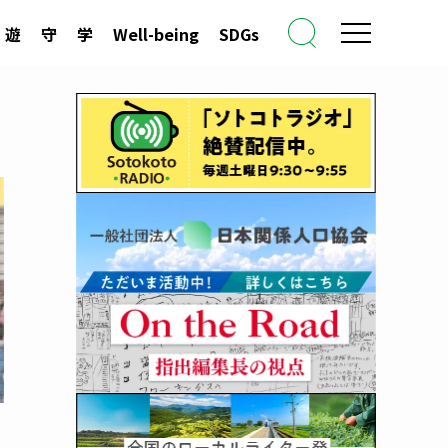
遊
守
学
Well-being
SDGs