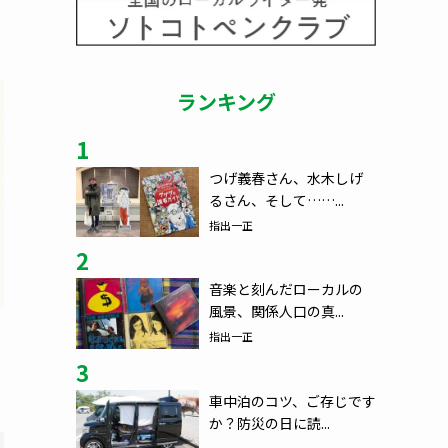
ランキング
1
つげ義春さん、水木しげ
るさん、そして……...
指出一正
2
音楽と刻んだローカルの
風景、関係人口の真...
指出一正
3
車中泊のコツ、ご存じです
か？防災の日に読...