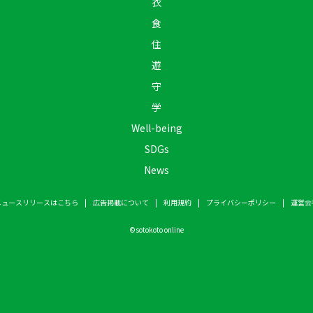
衣
食
住
遊
守
学
Well-being
SDGs
News
ニュースリリースはこちら
広告掲載について
利用規約
プライバシーポリシー
運営会
©
sotokoto online