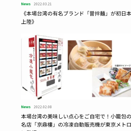
News
2022.03.21
《本場台湾の有名ブランド「曽拌麺」が初日
上陸》
News
2022.02.08
本場台湾の美味しい点心をご自宅で！小籠包
名店「京鼎樓」の冷凍自動販売機が東京メト