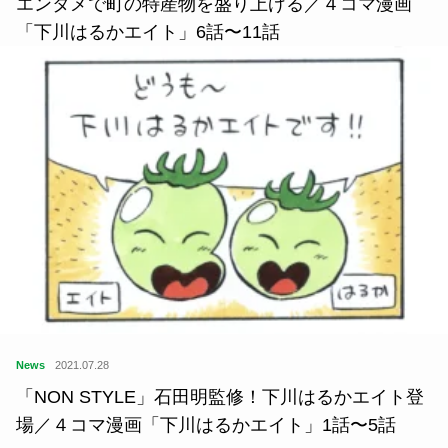
エンタメで町の特産物を盛り上げる／４コマ漫画
「下川はるかエイト」6話〜11話
News
2021.07.28
「NON STYLE」石田明監修！下川はるかエイト登
場／４コマ漫画「下川はるかエイト」1話〜5話