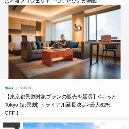
ば> 新プロジェクト『つくたび』が始動！
News
2022.10.07
【東京都民割対象プランの販売を延長】<もっと
Tokyo (都民割) トライアル延長決定>最大62%
OFF！