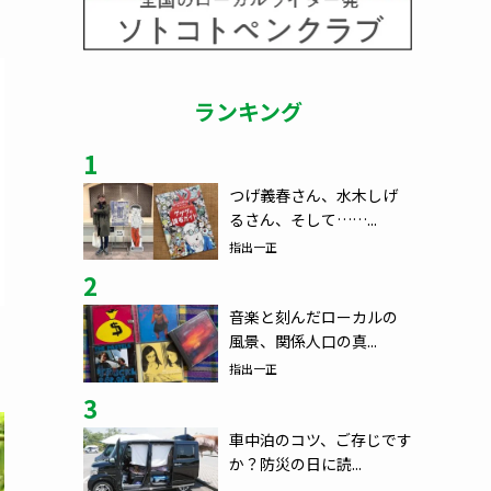
ランキング
1
つげ義春さん、水木しげ
るさん、そして……...
指出一正
2
音楽と刻んだローカルの
風景、関係人口の真...
指出一正
3
車中泊のコツ、ご存じです
か？防災の日に読...