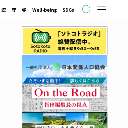
遊
守
学
Well-being
SDGs