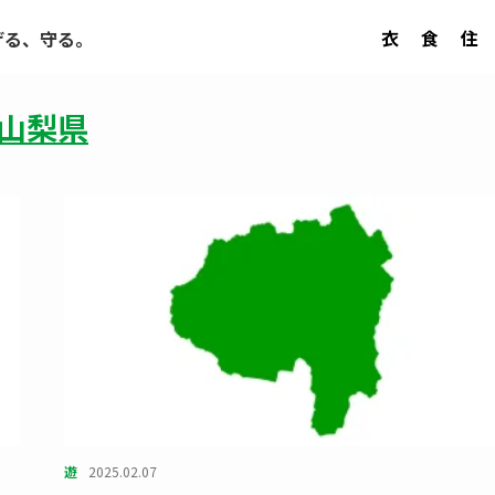
衣
食
住
げる、守る。
山梨県
遊
2025.02.07