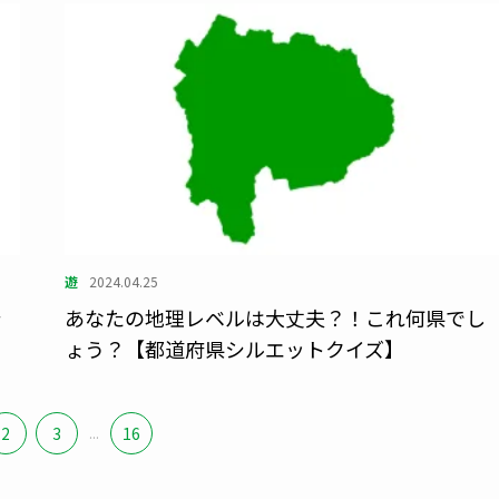
遊
2024.04.25
シ
あなたの地理レベルは大丈夫？！これ何県でし
ょう？【都道府県シルエットクイズ】
2
3
...
16