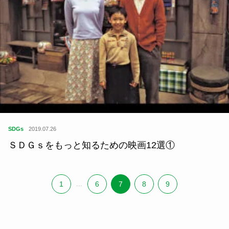
SDGs
2019.07.26
ＳＤＧｓをもっと知るための映画12選①
1
...
6
7
8
9