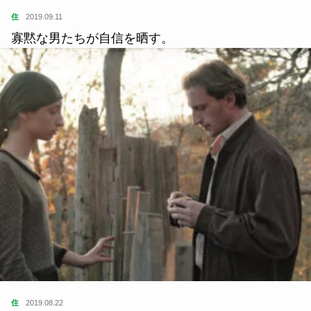
住
2019.09.11
寡黙な男たちが自信を晒す。
住
2019.08.22