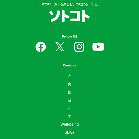
日本のローカルを楽しむ、つなげる、守る。
Follow US
Contents
衣
食
住
遊
守
学
Well-being
SDGs