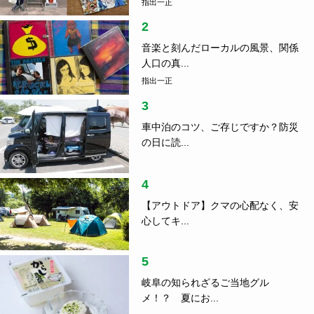
指出一正
2
音楽と刻んだローカルの風景、関係
人口の真...
指出一正
3
車中泊のコツ、ご存じですか？防災
の日に読...
4
【アウトドア】クマの心配なく、安
心してキ...
5
岐阜の知られざるご当地グル
メ！？ 夏にお...