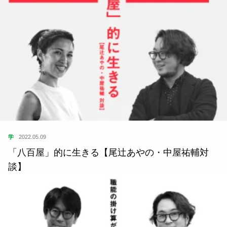
学
2022.05.09
「八百屋」的に生きる【尾辻あやの・中屋祐輔対
談】