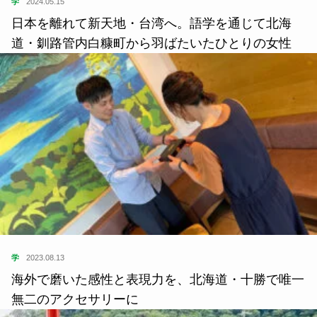
学
2024.05.15
日本を離れて新天地・台湾へ。語学を通じて北海
道・釧路管内白糠町から羽ばたいたひとりの女性
学
2023.08.13
海外で磨いた感性と表現力を、北海道・十勝で唯一
無二のアクセサリーに