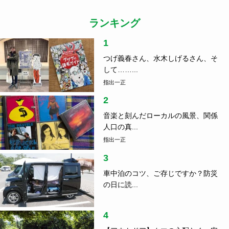
ランキング
1
つげ義春さん、水木しげるさん、そ
して……...
指出一正
2
音楽と刻んだローカルの風景、関係
人口の真...
指出一正
3
車中泊のコツ、ご存じですか？防災
の日に読...
4