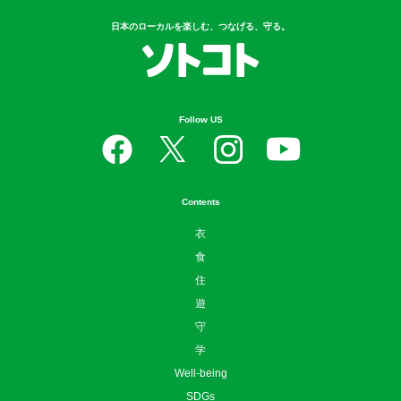
日本のローカルを楽しむ、つなげる、守る。
Follow US
Contents
衣
食
住
遊
守
学
Well-being
SDGs