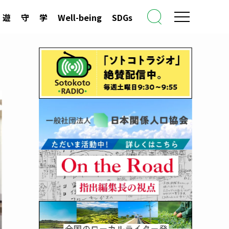
遊
守
学
Well-being
SDGs