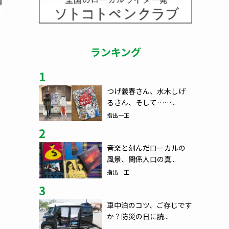
ランキング
1
つげ義春さん、水木しげ
るさん、そして……...
指出一正
2
音楽と刻んだローカルの
風景、関係人口の真...
指出一正
3
車中泊のコツ、ご存じです
か？防災の日に読...