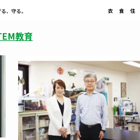
衣
食
住
げる、守る。
TEM教育