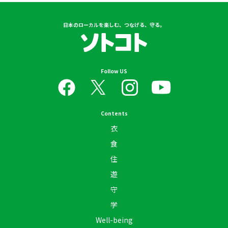
日本のローカルを楽しむ、つなげる、守る。
Follow US
Contents
衣
食
住
遊
守
学
Well-being