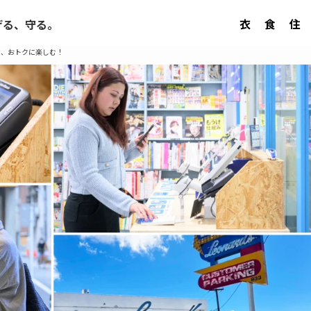
衣
食
住
げる、守る。
て、おトクに楽しむ！