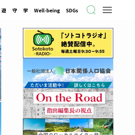
遊
守
学
Well-being
SDGs