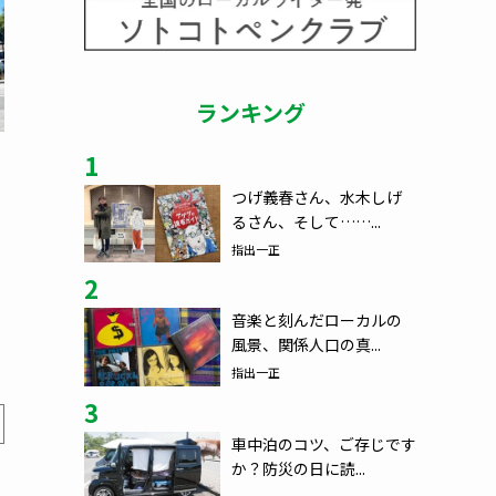
ランキング
1
つげ義春さん、水木しげ
るさん、そして……...
指出一正
2
音楽と刻んだローカルの
風景、関係人口の真...
指出一正
3
車中泊のコツ、ご存じです
か？防災の日に読...