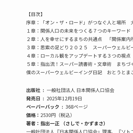
【目次】
序章：「オン・ザ・ロード」がつなぐ人と場所 
１章：関係人口の未来をつくる７つのキーワード
２章：人を幸せにするまちの共通点 「関係案内
３章：思索の足どり２０２５ スーパーウェルビ
４章：ローカル観をアップデートする３つの視点
５章：指出流！スーパー読書術・文章術 まちづ
僕のスーパーウェルビーイング日記 おとうとま
出版社 ‏ : ‎
一般社団法人 日本関係人口協会
発売日 ‏ : ‎
2025年12月19日
ペーパーバック ‏ : ‎
368ページ
価格：
2530円（税込）
著者：指出一正 （さしで・かずまさ）
一般社団法人『日本関係人口協会』理事、『ソトコ