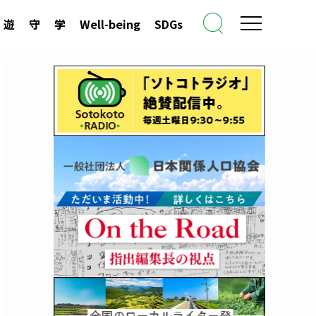
遊
守
学
Well-being
SDGs