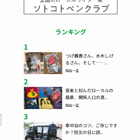
ランキング
1
つげ義春さん、水木しげ
るさん、そして……...
指出一正
2
音楽と刻んだローカルの
風景、関係人口の真...
指出一正
3
車中泊のコツ、ご存じです
か？防災の日に読...