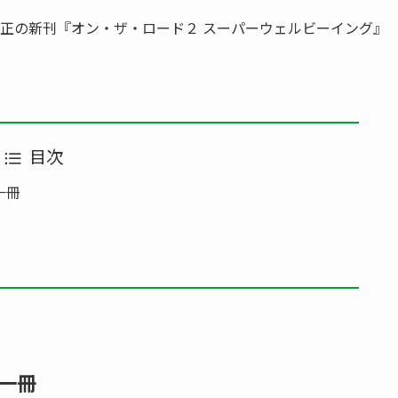
出一正の新刊『オン・ザ・ロード２ スーパーウェルビーイング』
目次
一冊
一冊