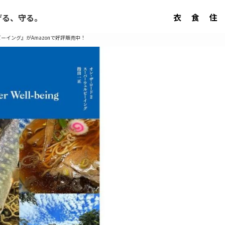
衣
食
住
げる、守る。
ーイング』がAmazonで好評販売中！