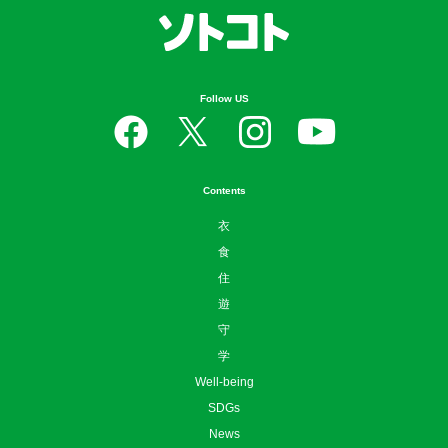
Follow US
Contents
衣
食
住
遊
守
学
Well-being
SDGs
News