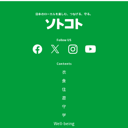
日本のローカルを楽しむ、つなげる、守る。
Follow US
Contents
衣
食
住
遊
守
学
Well-being