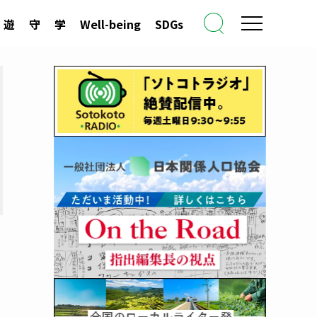
遊
守
学
Well-being
SDGs