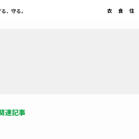
衣
食
住
げる、守る。
関連記事