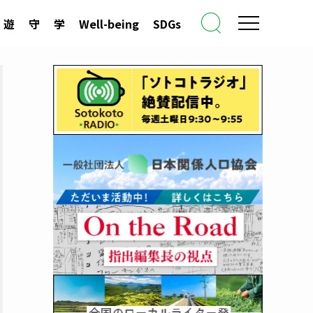
遊
守
学
Well-being
SDGs