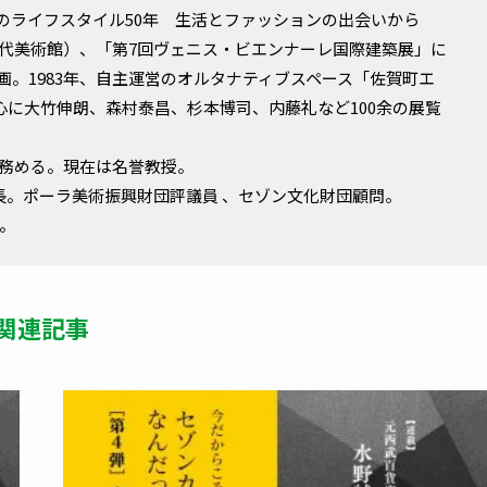
本のライフスタイル50年 生活とファッションの出会いから
市現代美術館）、「第7回ヴェニス・ビエンナーレ国際建築展」に
画。1983年、自主運営のオルタナティブスペース「佐賀町エ
に大竹伸朗、森村泰昌、杉本博司、内藤礼など100余の展覧
まで務める。現在は名誉教授。
館館長。ポーラ美術振興財団評議員 、セゾン文化財団顧問。
勲。
関連記事