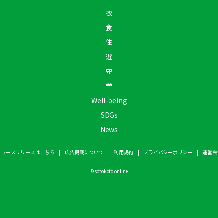
衣
食
住
遊
守
学
Well-being
SDGs
News
ニュースリリースはこちら
広告掲載について
利用規約
プライバシーポリシー
運営会
©
sotokoto online