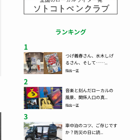
ランキング
1
つげ義春さん、水木しげ
るさん、そして……...
指出一正
2
音楽と刻んだローカルの
風景、関係人口の真...
指出一正
3
車中泊のコツ、ご存じです
か？防災の日に読...