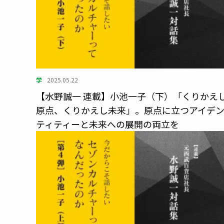
学
2025.05.22
【水野誠一 連載】小池一子（下）「くりかえ
原点、くりかえし未来」。原点に立つアイデ
ティティーと未来への展開の両立を