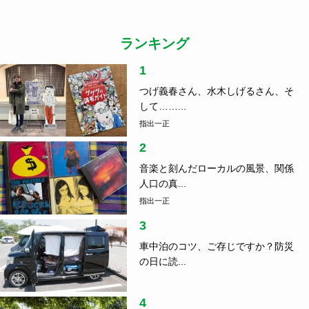
ランキング
1
つげ義春さん、水木しげるさん、そ
して……...
指出一正
2
音楽と刻んだローカルの風景、関係
人口の真...
指出一正
3
車中泊のコツ、ご存じですか？防災
の日に読...
4