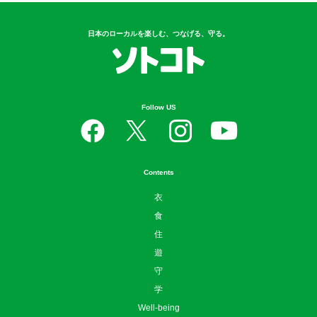
日本のローカルを楽しむ、つなげる、守る。
Follow US
Contents
衣
食
住
遊
守
学
Well-being