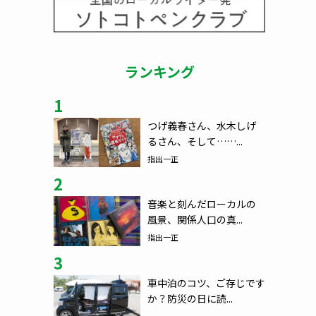
ランキング
1
つげ義春さん、水木しげ
るさん、そして……...
指出一正
2
音楽と刻んだローカルの
風景、関係人口の真...
指出一正
3
車中泊のコツ、ご存じです
か？防災の日に読...