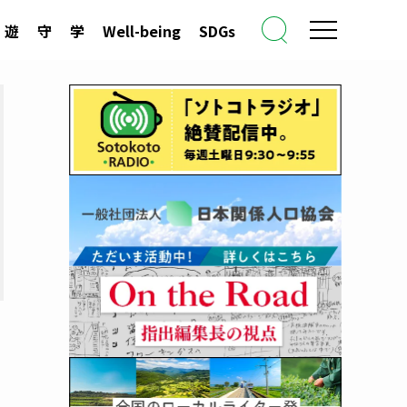
遊
守
学
Well-being
SDGs