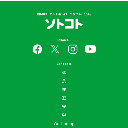
日本のローカルを楽しむ、つなげる、守る。
Follow US
Contents
衣
食
住
遊
守
学
Well-being