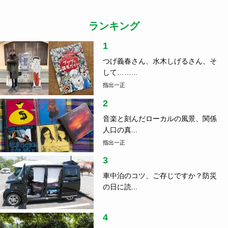
ランキング
1
つげ義春さん、水木しげるさん、そ
して……...
指出一正
2
音楽と刻んだローカルの風景、関係
人口の真...
指出一正
3
車中泊のコツ、ご存じですか？防災
の日に読...
4