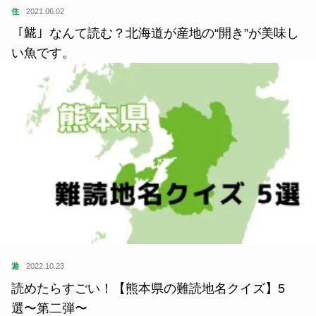
住
2021.06.02
「𩸽」なんて読む？北海道が産地の“開き”が美味し
い魚です。
遊
2022.10.23
読めたらすごい！【熊本県の難読地名クイズ】5
選〜第二弾〜