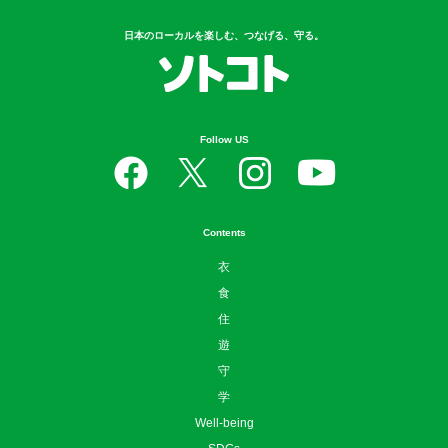
日本のローカルを楽しむ、つなげる、守る。
Follow US
Contents
衣
食
住
遊
守
学
Well-being