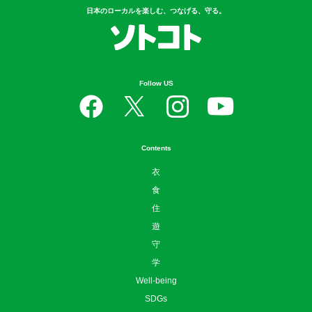
日本のローカルを楽しむ、つなげる、守る。
Follow US
Contents
衣
食
住
遊
守
学
Well-being
SDGs