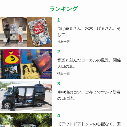
ランキング
1
つげ義春さん、水木しげるさん、そ
して……...
指出一正
2
音楽と刻んだローカルの風景、関係
人口の真...
指出一正
3
車中泊のコツ、ご存じですか？防災
の日に読...
4
【アウトドア】クマの心配なく、安