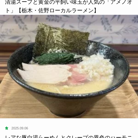
清湯スープと黄金の平飼い味玉が人気の「アメノオ
ト」【栃木・佐野ローカルラーメン】
食
2025.09.06
レアな豚白湯らーめんとクレープの異色のハーモニ