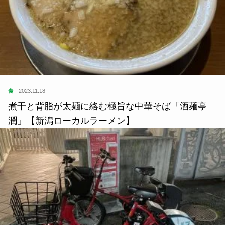
食
2023.11.18
煮干と背脂が太麺に絡む極旨な中華そば「酒麺亭
潤」【新潟ローカルラーメン】