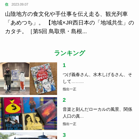
住
2023.09.07
山陰地方の食文化や手仕事を伝え走る、観光列車
「あめつち」。 【地域×JR西日本の「地域共生」の
カタチ。［第5回 鳥取県・島根...
ランキング
1
つげ義春さん、水木しげるさん、そ
して……...
指出一正
2
音楽と刻んだローカルの風景、関係
人口の真...
指出一正
3