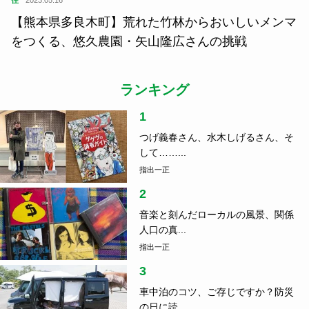
住
2023.05.16
【熊本県多良木町】荒れた竹林からおいしいメンマ
をつくる、悠久農園・矢山隆広さんの挑戦
ランキング
1
つげ義春さん、水木しげるさん、そ
して……...
指出一正
2
音楽と刻んだローカルの風景、関係
人口の真...
指出一正
3
車中泊のコツ、ご存じですか？防災
の日に読...