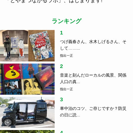
「とやまつながるラボ」、はじまります!
ランキング
1
つげ義春さん、水木しげるさん、そ
して……...
指出一正
2
音楽と刻んだローカルの風景、関係
人口の真...
指出一正
3
車中泊のコツ、ご存じですか？防災
の日に読...
4