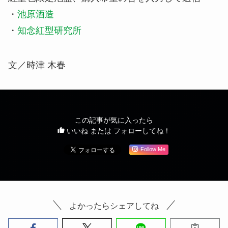
・
池原酒造
・
知念紅型研究所
文／時津 木春
この記事が気に入ったら
いいね または フォローしてね！
Follow Me
よかったらシェアしてね