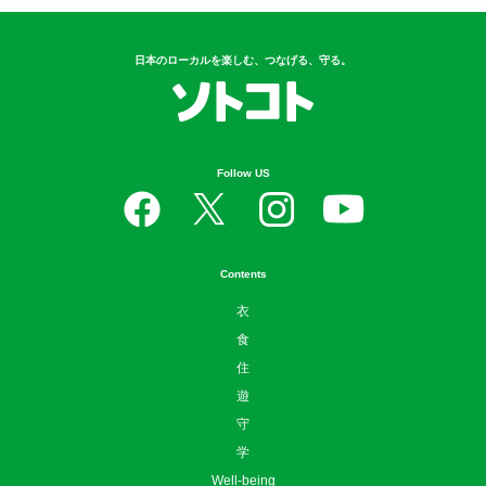
日本のローカルを楽しむ、つなげる、守る。
Follow US
Contents
衣
食
住
遊
守
学
Well-being