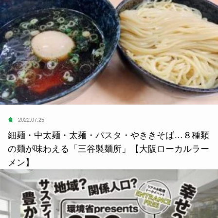
食
2022.07.25
細麺・中太麺・太麺・パスタ・やききそば…８種類
の麺が味わえる「三谷製麺所」【大阪ローカルラー
メン】