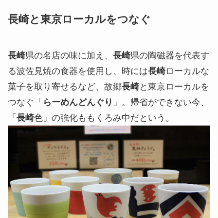
長崎と東京ローカルをつなぐ
長崎
県の名店の味に加え、
長崎
県の陶磁器を代表す
る波佐見焼の食器を使用し、時には
長崎
ローカルな
菓子を取り寄せるなど、故郷
長崎
と東京ローカルを
つなぐ「
らーめんどんぐり
」。帰省ができない今、
「
長崎
色」の強化ももくろみ中だという。