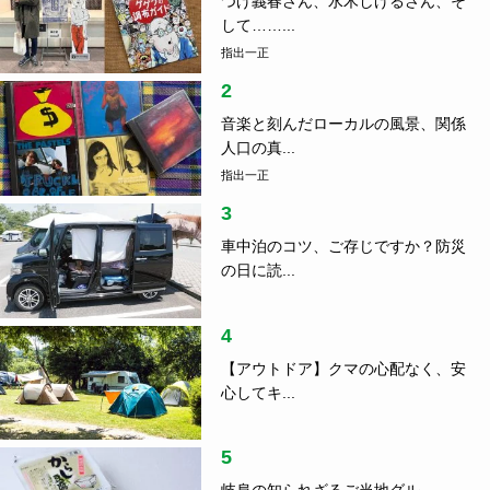
つげ義春さん、水木しげるさん、そ
して……...
指出一正
2
音楽と刻んだローカルの風景、関係
人口の真...
指出一正
3
車中泊のコツ、ご存じですか？防災
の日に読...
4
【アウトドア】クマの心配なく、安
心してキ...
5
岐阜の知られざるご当地グル