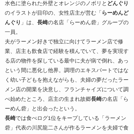
水色に塗られた外壁とオレンジのノボリと
どんぐり
のイラストが目印の、女性店主が営む「
らーめんど
んぐり
」は、
長崎
の名店「らーめん砦」グループの
一員。
夫がラーメン好きで独立に向けてラーメン店で修
業、店主も飲食店で経験を積んでいて、夢を実現す
る店の物件を探している最中に夫が病で倒れ、あっ
という間に悪化し他界。調理のエキスパートではな
く幼い子どもを抱えながらも、夫婦の夢だったラー
メン店の開業を決意し、フランチャイズについて調
べ始めたところ、店主の生まれ故郷
長崎
の名店「ら
ーめん砦」と出会ったという。
長崎
では食べログ1位をキープしている「ラーメン
砦」代表の川尻龍二さんが作るラーメンを夫婦で食