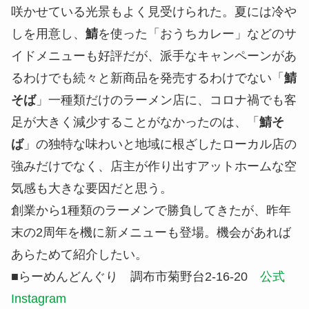
咲かせている光景もよく見受けられた。夏には冷や
しを用意し、
鯖
を使った「おうちカレー」などのサ
イドメニューも好評だが、派手なキャンペーンがあ
るわけでも続々と新商品を発売するわけでない「
鯖
そば
」一種類だけのラーメン店に、コロナ禍でも客
足が大きく減少することがなかったのは、「
鯖そ
ば
」の独特な味わいと地域に根ざしたローカル店の
強みだけでなく、店主が作り出すアットホームな空
気感も大きな要因だと思う。
創業から1種類のラーメンで勝負してきたが、昨年
末の2周年を機に新メニューも登場。機会があれば
あらためて紹介したい。
■らーめんどんぐり 調布市菊野台2-16-20
公式
Instagram