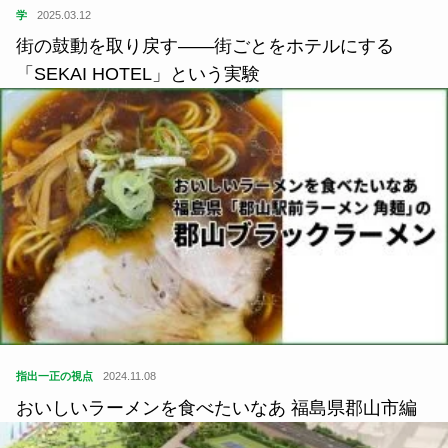
学
2025.03.12
街の鼓動を取り戻す——街ごとをホテルにする
「SEKAI HOTEL」という実験
指出一正の視点
2024.11.08
おいしいラーメンを食べたいなあ 福島県郡山市編