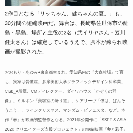
2作目となる『リッちゃん、健ちゃんの夏。』も、
30分間の短編映画だ。舞台は、長崎県佐世保市の離
島・黒島。場所と主役の2名（武イリヤさん・笈川
健太さん）は確定しているうえで、脚本が練られ映
画が撮影された。
おおもり・あゆみ●東京都生まれ。愛知県内の『大森牧場』で育
ち、実家は骨董屋。多摩美術大学グラフィックデザイン科卒業。
Club_A所属、CMディレクター。ダイワハウス「かぞくの群
像」。ミルボン「美容室の帰り道」、ケアリーヴ「僕は、ばんそ
うこう」、ラインクリスマス、マンダム・ビフェスタ、など。本
作『春』が映画初監督作となる。2021年公開作に「SSFF & ASIA
2020 クリエイターズ支援プロジェクト」の短編映画『卵と彩子』