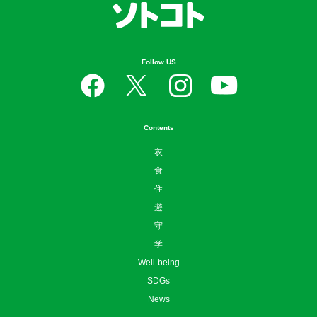
Follow US
Contents
衣
食
住
遊
守
学
Well-being
SDGs
News