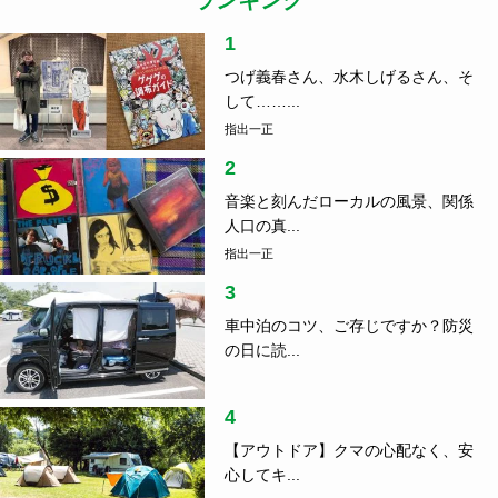
1
つげ義春さん、水木しげるさん、そ
して……...
指出一正
2
音楽と刻んだローカルの風景、関係
人口の真...
指出一正
3
車中泊のコツ、ご存じですか？防災
の日に読...
4
【アウトドア】クマの心配なく、安
心してキ...