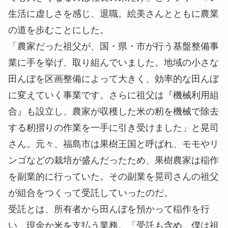
生活に虚しさを感じ、退職。絵美さんとともに農業
の道を歩むことにした。
「農家だった祖父が、国・県・市が行う基盤整備事
業に手を挙げ、取り組んでいました。地域の小さな
田んぼを区画整備によって大きく、効率的な田んぼ
に変えていく事業です。さらに祖父は『機械利用組
合』も設立し、農家が収穫した米の籾を機械で除去
する籾摺りの作業を一手に引き受けました」と晃司
さん。元々、福島市は果樹王国と呼ばれ、モモやリ
ンゴなどの栽培が盛んだったため、果樹農家は稲作
を副業的に行っていた。その副業を晃司さんの祖父
が組合をつくって受託していったのだ。
受託とは、所有者から田んぼを預かって稲作を行
い、現金か米を支払う業務。「受託も含め、僕は祖