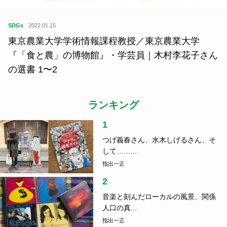
SDGs
2022.01.15
東京農業大学学術情報課程教授／東京農業大学
『「食と農」の博物館』・学芸員｜木村李花子さん
の選書 1〜2
ランキング
1
つげ義春さん、水木しげるさん、そ
して……...
指出一正
2
音楽と刻んだローカルの風景、関係
人口の真...
指出一正