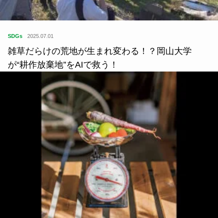
SDGs
2025.07.01
雑草だらけの荒地が生まれ変わる！？岡山大学
が“耕作放棄地”をAIで救う！