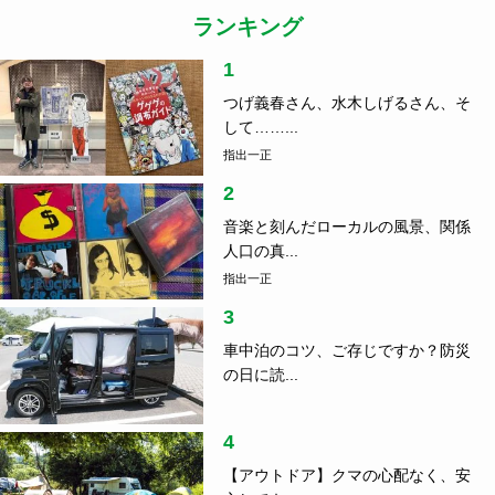
1
つげ義春さん、水木しげるさん、そ
して……...
指出一正
2
音楽と刻んだローカルの風景、関係
人口の真...
指出一正
3
車中泊のコツ、ご存じですか？防災
の日に読...
4
【アウトドア】クマの心配なく、安
心してキ...