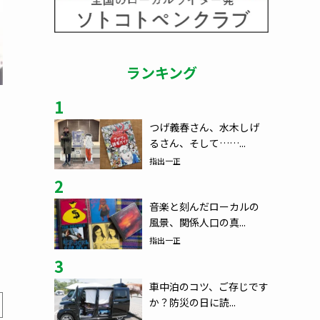
ランキング
1
つげ義春さん、水木しげ
るさん、そして……...
指出一正
2
音楽と刻んだローカルの
風景、関係人口の真...
指出一正
3
車中泊のコツ、ご存じです
か？防災の日に読...