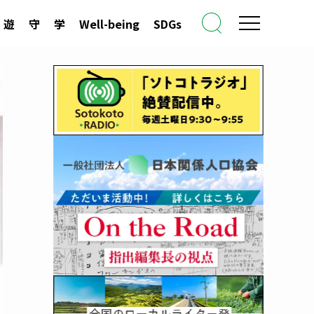
遊
守
学
Well-being
SDGs