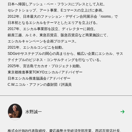
日本へ帰国しアッシュ・ペー・フランスにプレスとして入社。
セレクトショップ、アート事業、Eコマースの立上げに参画。
2012年、日本最大のファッション・デザイン合同展示会「rooms」で
日本初となるエシカルをテーマとしたエリアを立上げる。
2017年、エシカル事業部を設立、ディレクターに就任。
銀座三越、ルミネ、東急百貨店、阪急百貨店など商業施設にて、
エシカルキャンペーンを企画プロデュース。
2021年、エシカルコンビニを始動。
SDGsやサステナブルの関心の高まりから、幅広い企業にエシカル、サス
テイナブルのビジネス・コンサルティングを行なっている。
2025年、宮古島でカカオ・プロジェクト始動。
東京都推進事業TOKYOエシカル / アドバイザー
日本エシカル推進協議会 / アドバイザー
C.W.ニコル・アファンの森財団 / 評議員
水野誠一
株式会社
IMA
代表取締役。慶応義塾大学経済学部卒業。西武百貨店社長、