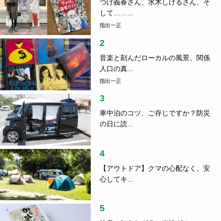
つげ義春さん、水木しげるさん、そ
して……...
指出一正
2
音楽と刻んだローカルの風景、関係
人口の真...
指出一正
3
車中泊のコツ、ご存じですか？防災
の日に読...
4
【アウトドア】クマの心配なく、安
心してキ...
5