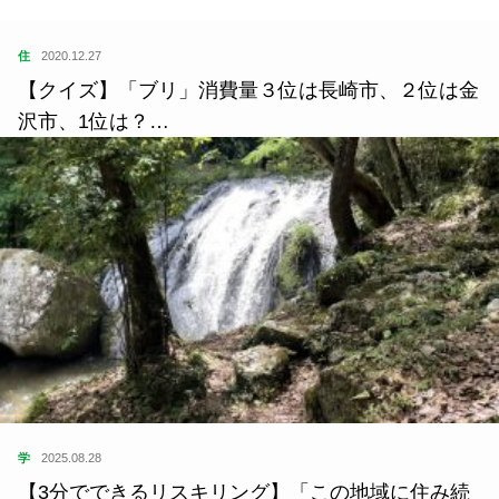
住
2020.12.27
【クイズ】「ブリ」消費量３位は長崎市、２位は金
沢市、1位は？…
学
2025.08.28
【3分でできるリスキリング】「この地域に住み続