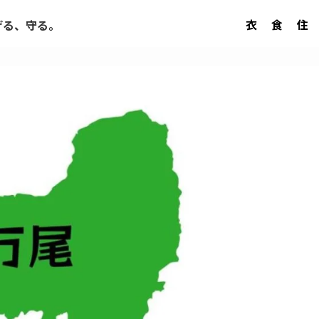
衣
食
住
げる、守る。