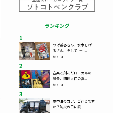
ランキング
1
つげ義春さん、水木しげ
るさん、そして……...
指出一正
2
音楽と刻んだローカルの
風景、関係人口の真...
指出一正
3
車中泊のコツ、ご存じです
か？防災の日に読...