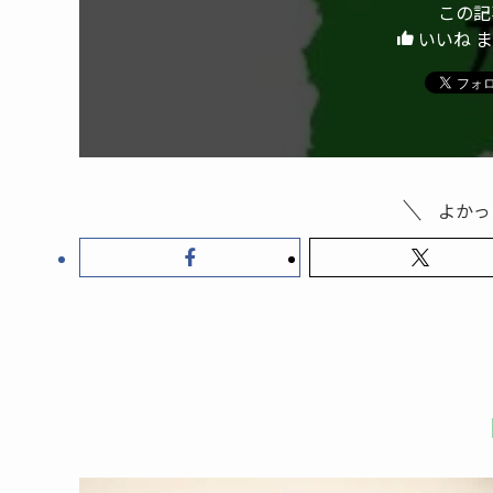
この記
いいね 
よかっ