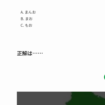
A. まんお
B. まお
C. もお
正解は……