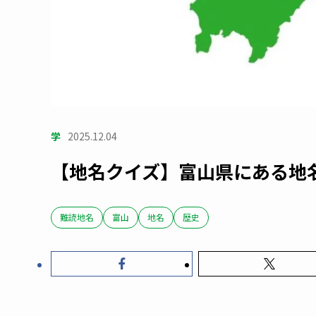
学
2025.12.04
【地名クイズ】富山県にある地
難読地名
富山
地名
歴史