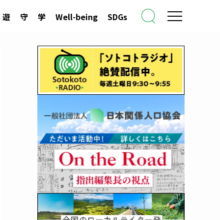
遊
守
学
Well-being
SDGs