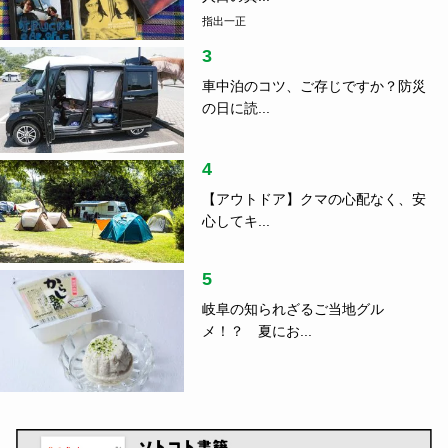
指出一正
3
車中泊のコツ、ご存じですか？防災
の日に読...
4
【アウトドア】クマの心配なく、安
心してキ...
5
岐阜の知られざるご当地グル
メ！？ 夏にお...