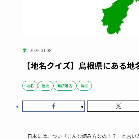
学
2026.01.08
【地名クイズ】島根県にある地
地名
歴史
難読地名
島根
日本には、つい「こんな読み方なの！？」と言い