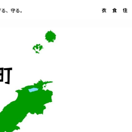
衣
食
住
げる、守る。