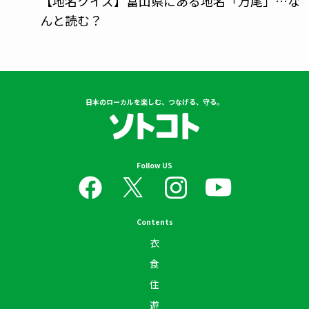
【地名クイズ】富山県にある地名「万尾」…な
んと読む？
日本のローカルを楽しむ、つなげる、守る。
Follow US
Contents
衣
食
住
遊