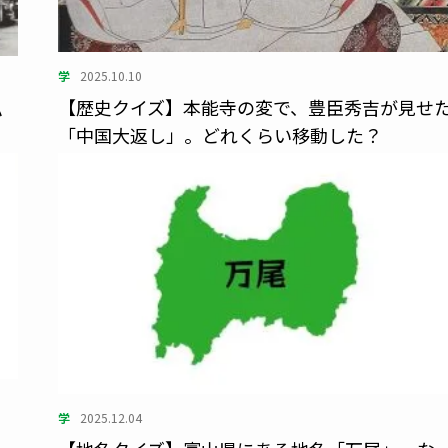
学
2025.10.10
【歴史クイズ】本能寺の変で、豊臣秀吉が見せ
小
「中国大返し」。どれくらい移動した？
学
2025.12.04
…