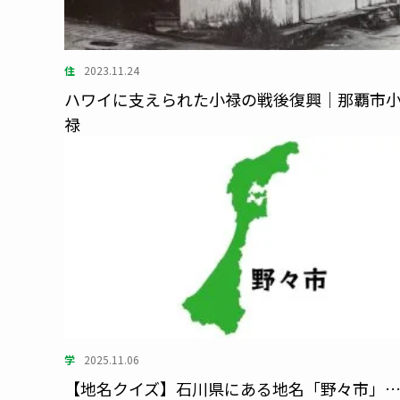
住
2023.11.24
ハワイに支えられた小禄の戦後復興｜那覇市
禄
学
2025.11.06
【地名クイズ】石川県にある地名「野々市」