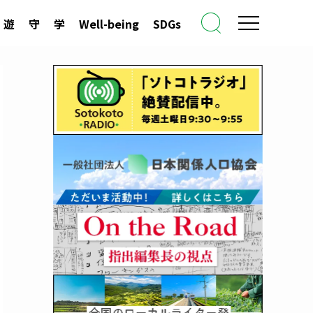
遊
守
学
Well-being
SDGs