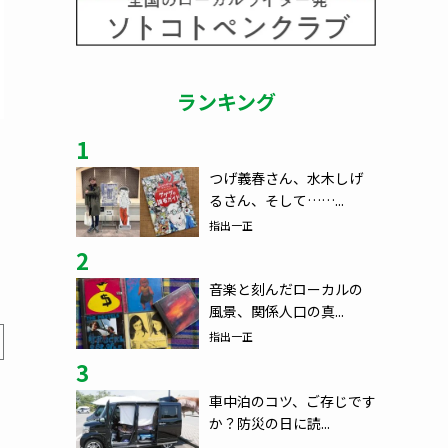
ランキング
1
つげ義春さん、水木しげ
るさん、そして……...
指出一正
2
音楽と刻んだローカルの
風景、関係人口の真...
指出一正
3
車中泊のコツ、ご存じです
か？防災の日に読...