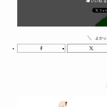
いいね 
よかっ