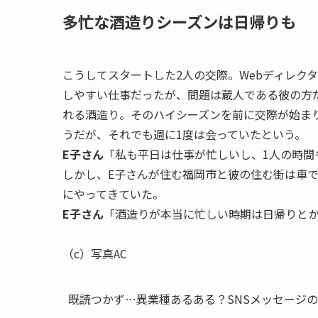
次のデートは秋のはじめのドライブだった。結果
ーションが想定外だったとE子さんは振り返る。
E子さん
「車内での会話の中で彼が何か言い間違
に恥ずかしいことをしたら薄れますよ』って言っ
（笑）。なんとなくお互いに気持ちはあることは
のはここじゃないでしょ！と。それで夜に、私が
Webサイトのインパクトあるデザインや展開を演
クションにより、意外な形で思い出に残るワンシ
（c）写真AC
多忙な酒造りシーズンは日帰りも