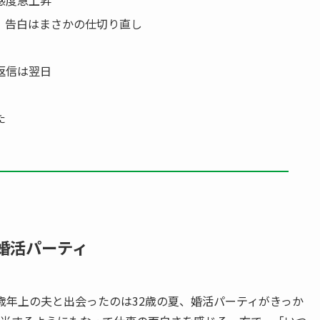
感度急上昇
！告白はまさかの仕切り直し
返信は翌日
た
婚活パーティ
5歳年上の夫と出会ったのは32歳の夏、婚活パーティがきっか