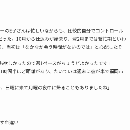
的にこの日から交際がスタートするのだが、告白のシチュエ
いをしたんですよね。それで恥ずかしがってる彼に『それ以上
たら、『俺と付き合ってください』って口を滑らせて
分かっていたけど、これじゃ私が誘導したみたいだし、言う
持ってきた花火をしながらもう1度告白させました」
出する仕事柄なのか、交際スタートの瞬間はE子さんのディレ
ーンとなったようだ。