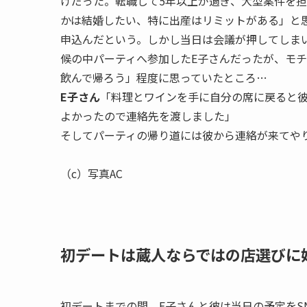
けだった。転職して5年以上が過ぎ、大型案件を
かは結婚したい、特に出産はリミットがある」と
申込んだという。しかし当日は会議が押してしま
候の中パーティへ参加したE子さんだったが、モ
飲んで帰ろう」程度に思っていたところ…
E子さん
「料理とワインを手に自分の席に戻ると
よかったので連絡先を渡しました」
そしてパーティの帰り道には彼から連絡が来てや
（c）写真AC
初デートは蔵人ならではの店選びに
初デートまでの間、E子さんと彼は当日の予定をS