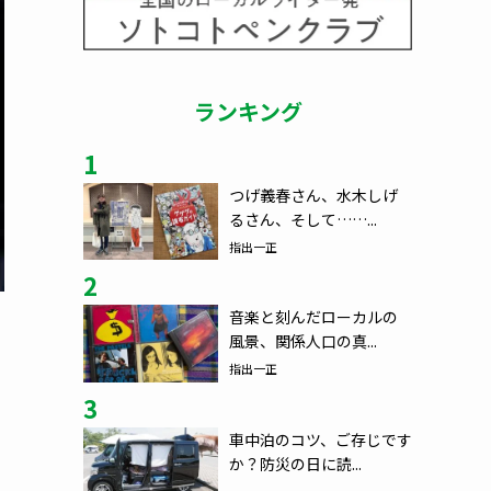
ランキング
1
つげ義春さん、水木しげ
るさん、そして……...
指出一正
2
音楽と刻んだローカルの
風景、関係人口の真...
指出一正
3
車中泊のコツ、ご存じです
か？防災の日に読...