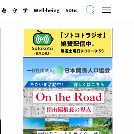
遊
守
学
Well-being
SDGs