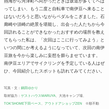
熱海から河津町へ向かったときは坂道が多くてへば
ってしまい、もう二度と自転車で南伊豆へ来ること
はないだろうと思いながらペダルをこぎました。石
廊崎や須崎の絶景を堪能し、出会った人たちから今
回訪れることができなかったおすすめの場所を教え
てもらった私は、「次回はここに行ってみよう」と
いつの間にか考えるようになっていて、次回の南伊
豆旅を今から楽しみに妄想を膨らませています。
南伊豆エリアでサイクリングを予定している人はぜ
ひ、今回紹介したスポットも訪れてみてください。
写真・文：
鍋田ゆかり
取材協力：
ゲストハウスMARUYA
、大池キャンプ場、
TOK’SHOME下田ベース
、
アウトドアショップZEN
※順不動