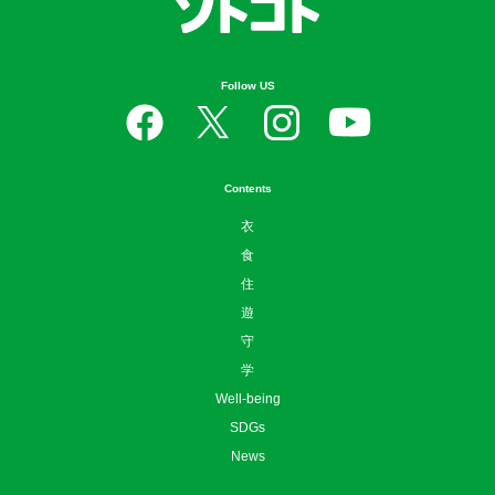
Follow US
Contents
衣
食
住
遊
守
学
Well-being
SDGs
News