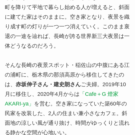
町を降りて平地で暮らし始める人が増えると、斜面
に建てた家はそのままに。空き家となり、夜景を織
り成す町の灯りが一つ一つ消えていく。このまま衰
退の一途を辿れば、長崎が誇る世界新三大夜景は一
体どうなるのだろう。
そんな長崎の夜景スポット・稲佐山の中腹にある江
の浦町に、栃木県の那須高原から移住してきたの
は、
赤坂伸子さん・建史朗さん
ご夫婦。2019年10
月に移住し、2020年4月からは
「Cafe＋G 燈家
AKARI-ya」
を営む。空き家になっていた築60年の
民家を改装した、2人の住まい兼小さなカフェ。斜
面地の涼しい風が通り抜け、時間がゆっくりと流れ
る静かな空間が心地いい。