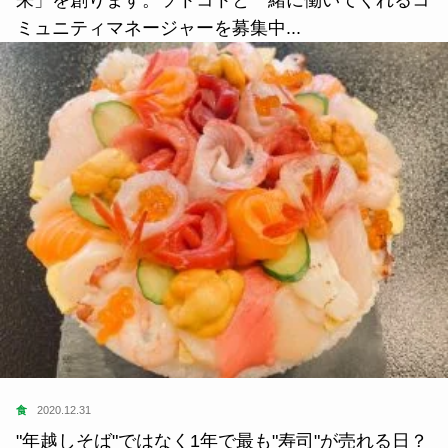
来」を創ります。ソトコトと一緒に働いてくれるコ
ミュニティマネージャーを募集中...
食
2020.12.31
"年越しそば"ではなく1年で最も"寿司"が売れる日？