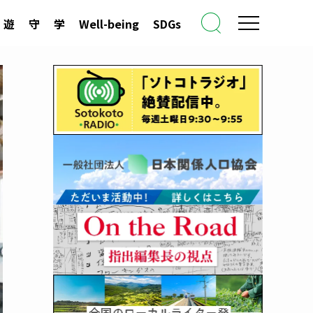
遊
守
学
Well-being
SDGs