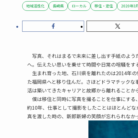
地域活性化
長崎県
ローカル
移住・定住
2020年3
写真、それはまるで未来に差し出す手紙のようだ
へ。伝えたい思いを乗せて時間や日常の喧騒をす
生まれ育った地、石川県を離れたのは2014年の
た福岡県へと移り住んだ。さほどドラマチックな
活は築いてきたキャリアと故郷から離れることか
僕は移住と同時に写真を撮ることを仕事にする、
約10年、仕事として撮影をしたことはほとんど
真を渡した時の、新郎新婦の笑顔が忘れられなか