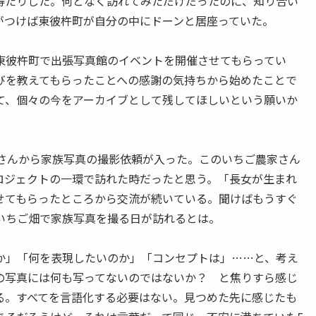
得たりした。何となく訪れてみただけだったのに、知り合い
がつけば東彼杵町が自分の中にドーンと居座っていた。
彼杵町で出張写真館のイベントを開催させてもらってい
びを教えてもらったことへの感謝の気持ちから始めたことで
て、個々の今をアーカイブとして残してほしいという願いか
さんから家族写真の撮影依頼が入った。このいちご農家さん
ロジェクトの一環で訪れた時だったと思う。「長女が生まれ
せてもらったところから交流が続いている。聞けばもうすぐ
いちご畑で家族写真を撮る日が訪れるとは。
」「何を表現したいのか」「コンセプトは」……と、考え
の写真には何も写ってないのではないか？ と焦りすら感じ
る。すべてを言語化する必要はない。見つめた先に感じたも