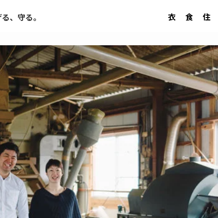
衣
食
住
げる、守る。