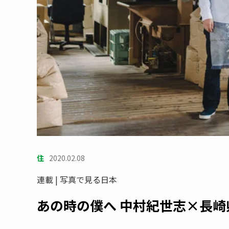
住
2020.02.08
連載 | 写真で見る日本
あの時の僕へ 中村紀世志×長