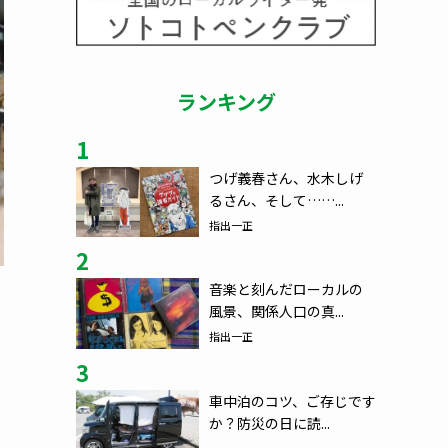
ランキング
1
つげ義春さん、水木しげ
るさん、そして……...
指出一正
2
音楽と刻んだローカルの
風景、関係人口の真...
指出一正
3
車中泊のコツ、ご存じです
か？防災の日に読...