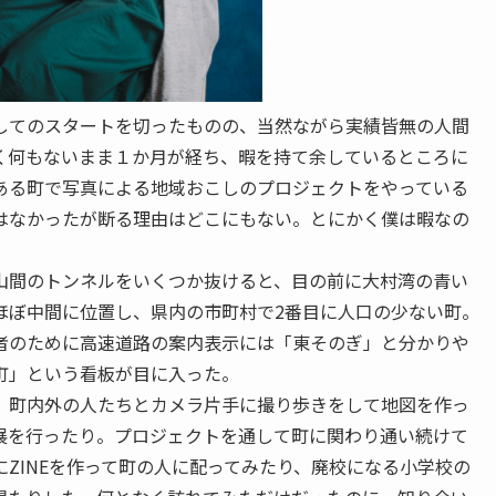
てのスタートを切ったものの、当然ながら実績皆無の人間
く何もないまま１か月が経ち、暇を持て余しているところに
ある町で写真による地域おこしのプロジェクトをやっている
はなかったが断る理由はどこにもない。とにかく僕は暇なの
山間
のトンネルをいくつか抜けると、目の前に大村湾の青い
ほぼ中間に位置し、県内の市町村で2番目に人口の少ない町。
者のために高速道路の案内表示には「東そのぎ」と分かりや
町」という看板が目に入った。
町内外の人たちとカメラ片手に撮り歩きをして地図を作っ
展を行ったり。プロジェクトを通して町に関わり通い続けて
ZINEを作って町の人に配ってみたり、廃校になる小学校の