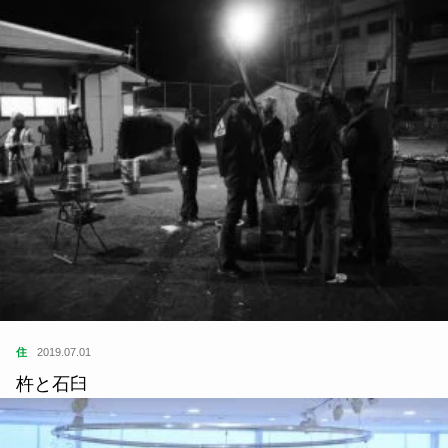
住
2019.07.01
杵と石臼