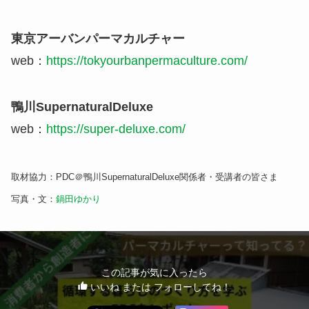
東京アーバンパーマカルチャー
web：
https://tokyourbanpermaculture.com/
鴨川SupernaturalDeluxe
web：
https://super-deluxe.com/
取材協力：PDC＠鴨川SupernaturalDeluxe関係者・受講者の皆さま
写真・文：
鍋田ゆかり
この記事が気に入ったら
いいね または フォローしてね！