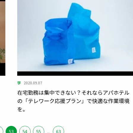
学
2020.09.07
地
在宅勤務は集中できない？それならアパホテル
の「テレワーク応援プラン」で快適な作業環境
を。
53
54
55
...
63