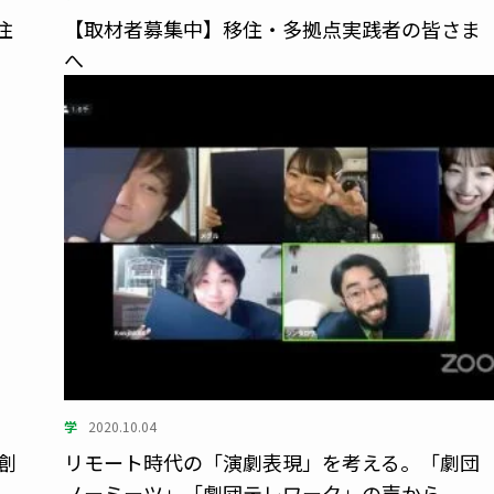
住
【取材者募集中】移住・多拠点実践者の皆さま
へ
学
2020.10.04
創
リモート時代の「演劇表現」を考える。「劇団
ノーミーツ」「劇団テレワーク」の声から