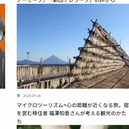
学
2020.09.26
支
マイクロツーリズム=心の距離が近くなる旅。宿
祐
を営む移住者 福澤知香さんが考える観光のかた
ち