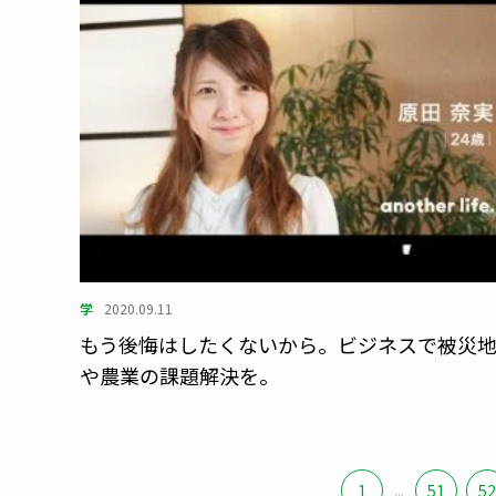
学
2020.09.11
もう後悔はしたくないから。ビジネスで被災
や農業の課題解決を。
1
...
51
52