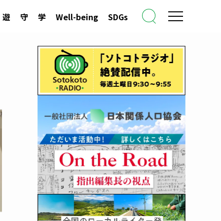
遊
守
学
Well-being
SDGs