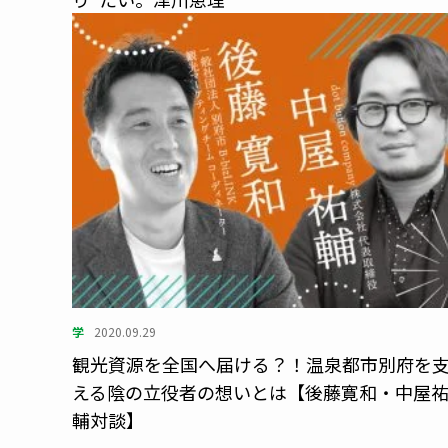
学
2020.09.29
観光資源を全国へ届ける？！温泉都市別府を
える陰の立役者の想いとは【後藤寛和・中屋
輔対談】