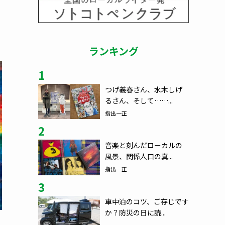
ランキング
1
つげ義春さん、水木しげ
るさん、そして……...
指出一正
2
音楽と刻んだローカルの
風景、関係人口の真...
指出一正
3
車中泊のコツ、ご存じです
か？防災の日に読...