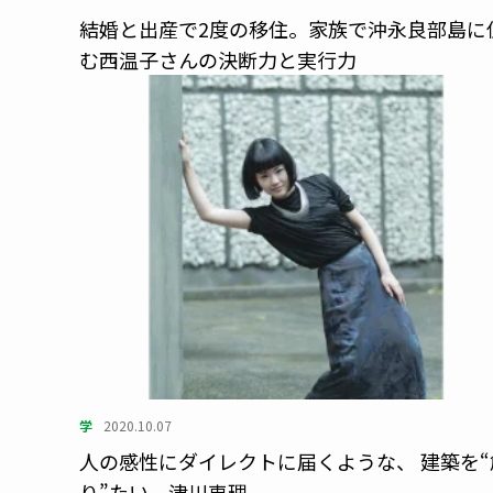
結婚と出産で2度の移住。家族で沖永良部島に
む西温子さんの決断力と実行力
学
2020.10.07
人の感性にダイレクトに届くような、 建築を“
り”たい。津川恵理