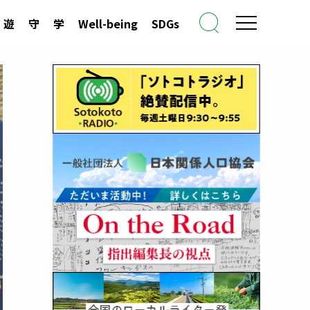
遊
守
学
Well-being
SDGs