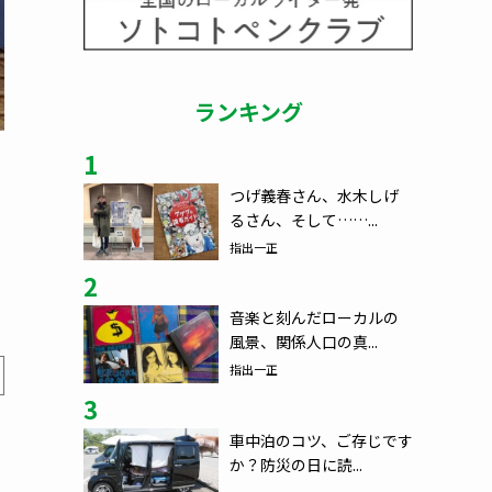
ランキング
1
つげ義春さん、水木しげ
るさん、そして……...
指出一正
2
音楽と刻んだローカルの
風景、関係人口の真...
指出一正
3
車中泊のコツ、ご存じです
か？防災の日に読...