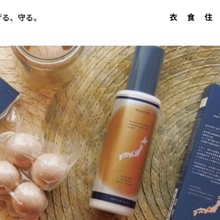
衣
食
住
げる、守る。