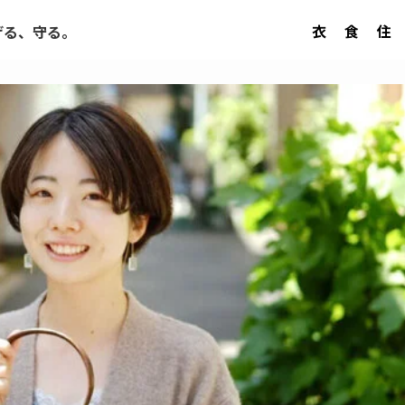
衣
食
住
げる、守る。
。