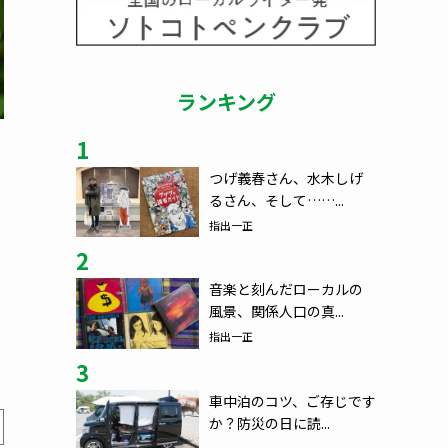
ランキング
1
つげ義春さん、水木しげ
るさん、そして……...
指出一正
2
音楽と刻んだローカルの
風景、関係人口の真...
指出一正
3
車中泊のコツ、ご存じです
か？防災の日に読...