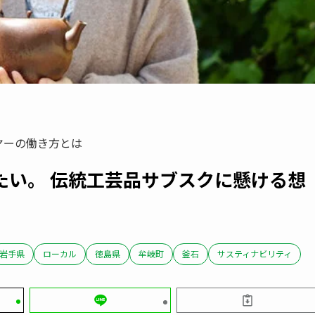
ヤーの働き方とは
たい。 伝統工芸品サブスクに懸ける想
岩手県
ローカル
徳島県
牟岐町
釜石
サスティナビリティ