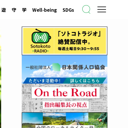
遊
守
学
Well-being
SDGs