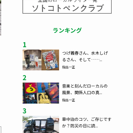
ランキング
1
つげ義春さん、水木しげ
るさん、そして……...
指出一正
2
音楽と刻んだローカルの
風景、関係人口の真...
指出一正
3
車中泊のコツ、ご存じです
か？防災の日に読...