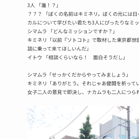
3人
「誰！？」
？？？
「ぼくの名前はキミネリ。ぼくの元には日
カルについて学びたい君たち3人にぴったりなミ
シマムラ
「どんなミッションですか？」
キミネリ
「以前『ソトコト』で取材した東京都世
談に乗って来てほしいんだ」
イトウ
「相談くらいなら！ 面白そうだし」
シマムラ
「せっかくだからやってみましょう」
キミネリ
「ありがとう。それじゃあ健闘を祈って
女子二人の意見で即決し、ナカムラも二人につら