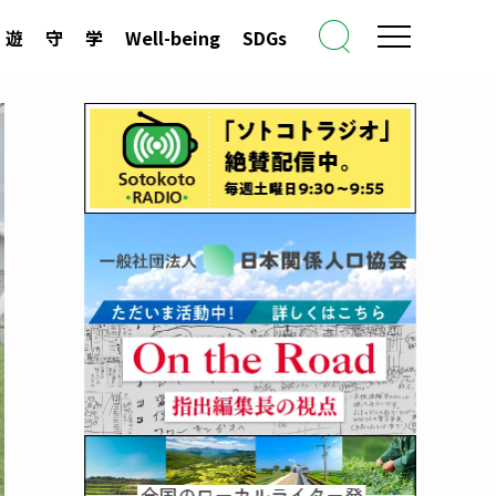
遊
守
学
Well-being
SDGs