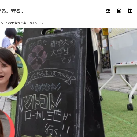
衣
食
住
げる、守る。
むことの大変さと楽しさを知る。