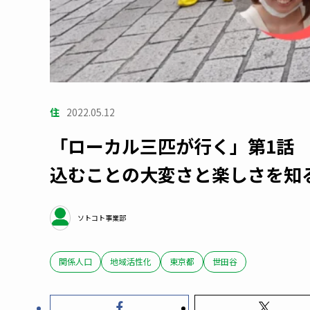
住
2022.05.12
「ローカル三匹が行く」第1話
込むことの大変さと楽しさを知
ソトコト事業部
関係人口
地域活性化
東京都
世田谷