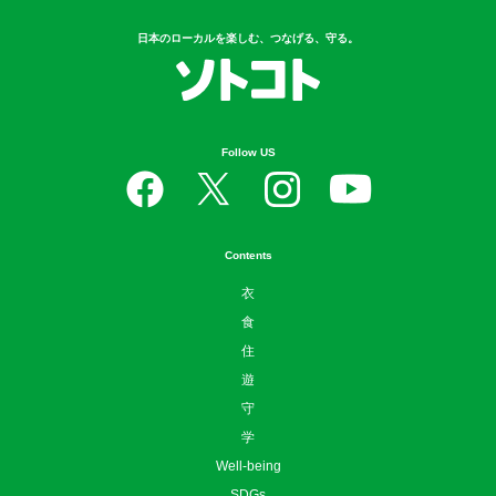
日本のローカルを楽しむ、つなげる、守る。
Follow US
Contents
衣
食
住
遊
守
学
Well-being
SDGs