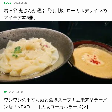
SDGs
2022.05.21
岩ヶ谷 充さんが選ぶ「河川敷×ローカルデザインの
アイデア本5冊」
食
2022.03.20
ワシワシの平打ち麺と濃厚スープ！近未来型ラーメ
ン店「NEXT□」【大阪ローカルラーメン】