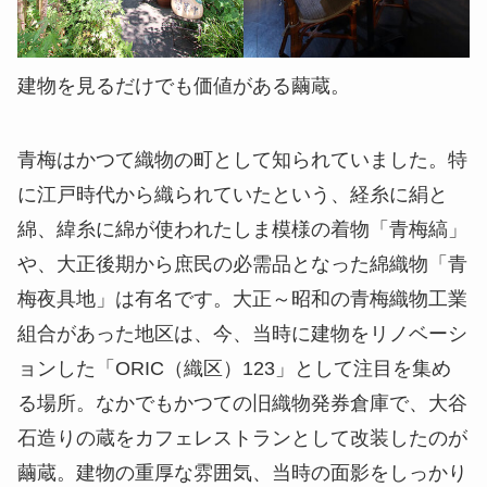
建物を見るだけでも価値がある繭蔵。
青梅はかつて織物の町として知られていました。特
に江戸時代から織られていたという、経糸に絹と
綿、緯糸に綿が使われたしま模様の着物「青梅縞」
や、大正後期から庶民の必需品となった綿織物「青
梅夜具地」は有名です。大正～昭和の青梅織物工業
組合があった地区は、今、当時に建物をリノベーシ
ョンした「ORIC（織区）123」として注目を集め
る場所。なかでもかつての旧織物発券倉庫で、大谷
石造りの蔵をカフェレストランとして改装したのが
繭蔵。建物の重厚な雰囲気、当時の面影をしっかり