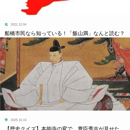
住
2021.12.04
船橋市民なら知っている！「飯山満」なんと読む？
学
2025.10.10
【歴史クイズ】本能寺の変で、豊臣秀吉が見せた