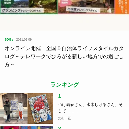
SDGs
2021.02.09
オンライン開催 全国５自治体ライフスタイルカタ
ログ～テレワークでひろがる新しい地方での過ごし
方～
ランキング
1
つげ義春さん、水木しげるさん、そ
して……...
指出一正
2