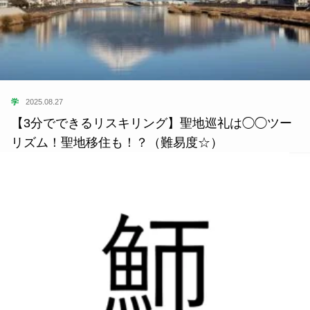
学
2025.08.27
【3分でできるリスキリング】聖地巡礼は◯◯ツー
リズム！聖地移住も！？（難易度☆）