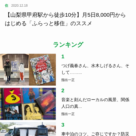
住
2020.12.18
【山梨県甲府駅から徒歩10分】月5日8,000円から
はじめる「ふらっと移住」のススメ
ランキング
1
つげ義春さん、水木しげるさん、そ
して……...
指出一正
2
音楽と刻んだローカルの風景、関係
人口の真...
指出一正
3
車中泊のコツ、ご存じですか？防災