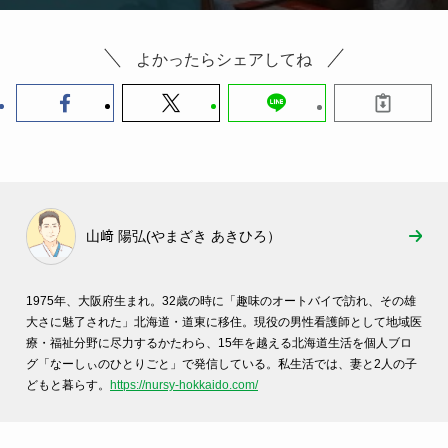
よかったらシェアしてね
山﨑 陽弘(やまざき あきひろ）
1975年、大阪府生まれ。32歳の時に「趣味のオートバイで訪れ、その雄
大さに魅了された」北海道・道東に移住。現役の男性看護師として地域医
療・福祉分野に尽力するかたわら、15年を越える北海道生活を個人ブロ
グ「なーしぃのひとりごと」で発信している。私生活では、妻と2人の子
どもと暮らす。
https://nursy-hokkaido.com/