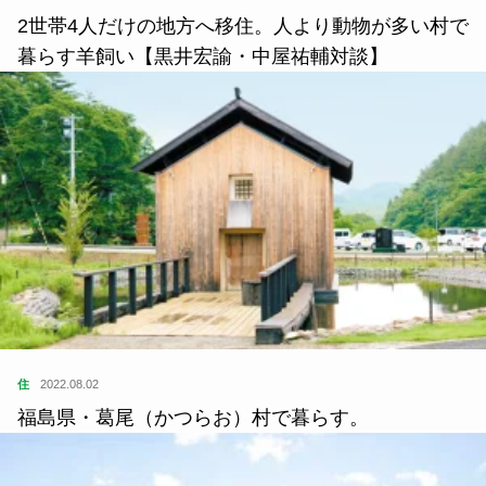
2世帯4人だけの地方へ移住。人より動物が多い村で
暮らす羊飼い【黒井宏諭・中屋祐輔対談】
住
2022.08.02
福島県・葛尾（かつらお）村で暮らす。