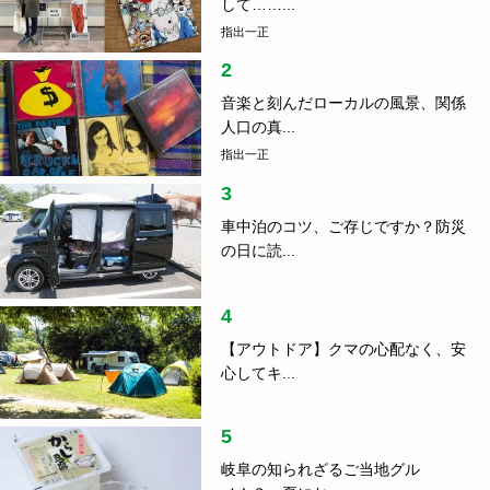
して……...
指出一正
2
音楽と刻んだローカルの風景、関係
人口の真...
指出一正
3
車中泊のコツ、ご存じですか？防災
の日に読...
4
【アウトドア】クマの心配なく、安
心してキ...
5
岐阜の知られざるご当地グル