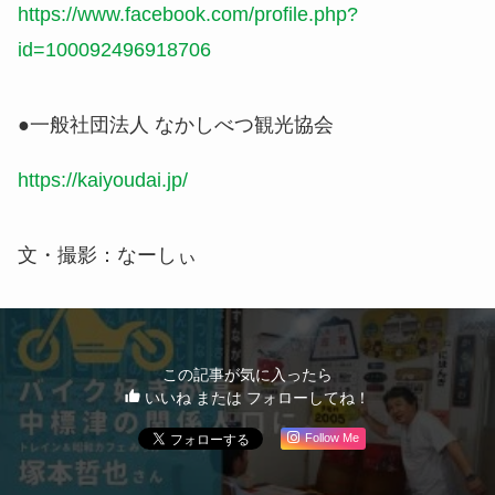
https://www.facebook.com/profile.php?
id=100092496918706
●一般社団法人 なかしべつ観光協会
https://kaiyoudai.jp/
文・撮影：なーしぃ
この記事が気に入ったら
いいね または フォローしてね！
Follow Me