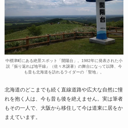
中標津町にある絶景スポット「開陽台」。1982年に発表された小
説『振り返れば地平線』（佐々木譲著）の舞台になって以降、今
も昔も北海道を訪れるライダーの「聖地」。
北海道のどこまでも続く直線道路や広大な自然に憧
れを抱く人は、今も昔も後を絶えません。実は筆者
もその一人で、大阪から移住して今は道東に居をか
まえています。