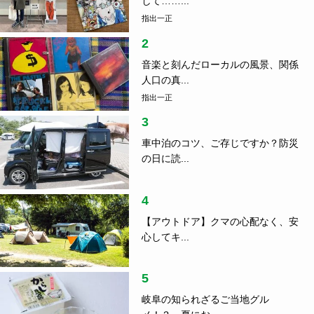
して……...
指出一正
2
音楽と刻んだローカルの風景、関係
人口の真...
指出一正
3
車中泊のコツ、ご存じですか？防災
の日に読...
4
【アウトドア】クマの心配なく、安
心してキ...
5
岐阜の知られざるご当地グル