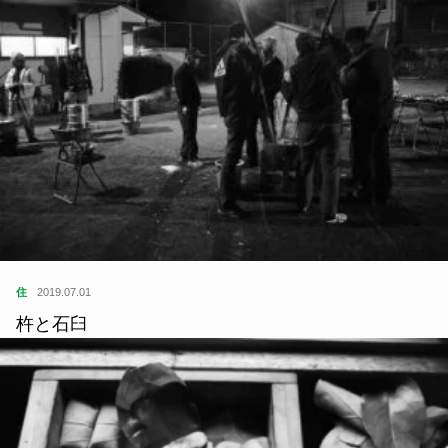
住
2019.07.01
杵と石臼