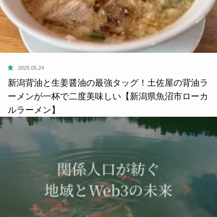
食
2025.05.24
新潟背油と生姜醤油の最強タッグ！土佐屋の背油ラ
ーメンが一杯で二度美味しい【新潟県魚沼市ローカ
ルラーメン】