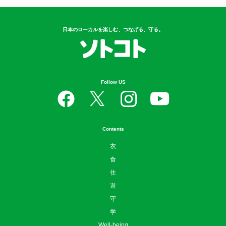
日本のローカルを楽しむ、つなげる、守る。
Follow US
Contents
衣
食
住
遊
守
学
Well-being