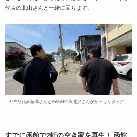
代表の北山さんと一緒に回ります。
ヤモリ代表藤澤さんとHWeR代表北沢さんががっちりタッグ。
すでに函館で2軒の空き家を再生！ 函館