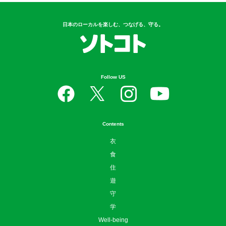
日本のローカルを楽しむ、つなげる、守る。
Follow US
Contents
衣
食
住
遊
守
学
Well-being