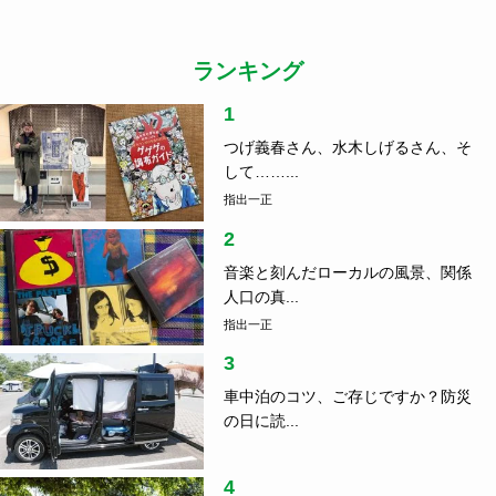
ランキング
1
つげ義春さん、水木しげるさん、そ
して……...
指出一正
2
音楽と刻んだローカルの風景、関係
人口の真...
指出一正
3
車中泊のコツ、ご存じですか？防災
の日に読...
4