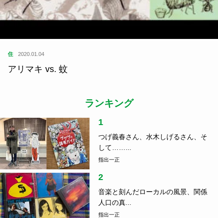
住
2020.01.04
アリマキ vs. 蚊
ランキング
1
つげ義春さん、水木しげるさん、そ
して……...
指出一正
2
音楽と刻んだローカルの風景、関係
人口の真...
指出一正