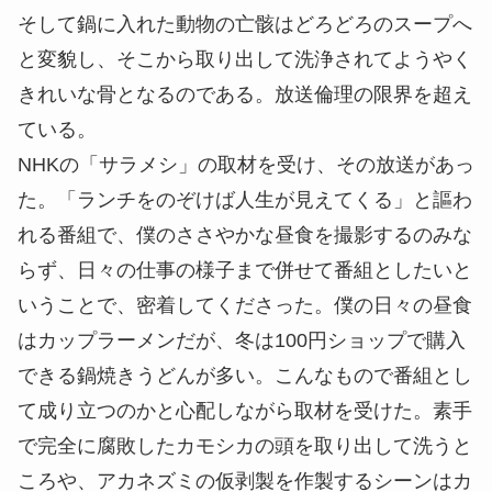
そして鍋に入れた動物の
亡骸
はどろどろのスープへ
と変貌し、そこから取り出して洗浄されてようやく
きれいな骨となるのである。放送倫理の限界を超え
ている。
NHKの「サラメシ」の取材を受け、その放送があっ
た。「ランチをのぞけば人生が見えてくる」と謳わ
れる番組で、僕のささやかな昼食を撮影するのみな
らず、日々の仕事の様子まで併せて番組としたいと
いうことで、密着してくださった。僕の日々の昼食
はカップラーメンだが、冬は100円ショップで購入
できる鍋焼きうどんが多い。こんなもので番組とし
て成り立つのかと心配しながら取材を受けた。素手
で完全に腐敗したカモシカの頭を取り出して洗うと
ころや、アカネズミの仮剥製を作製するシーンはカ