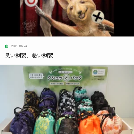
住
2019.06.24
良い剥製、悪い剥製